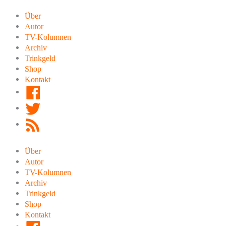
Zum
Inhalt
Über
springen
Autor
TV-Kolumnen
Archiv
Trinkgeld
Shop
Kontakt
Facebook
Twitter
RSS
Feed
Über
Autor
TV-Kolumnen
Archiv
Trinkgeld
Shop
Kontakt
Facebook