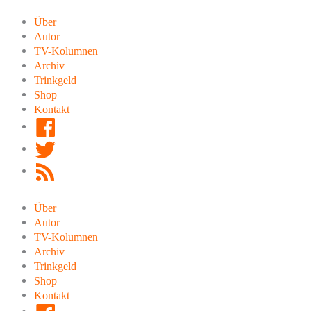
Zum
Inhalt
Über
springen
Autor
TV-Kolumnen
Archiv
Trinkgeld
Shop
Kontakt
Facebook
Twitter
RSS
Feed
Über
Autor
TV-Kolumnen
Archiv
Trinkgeld
Shop
Kontakt
Facebook