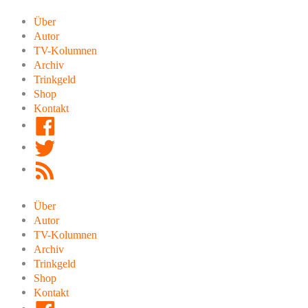
Zum
Inhalt
Über
springen
Autor
TV-Kolumnen
Archiv
Trinkgeld
Shop
Kontakt
Facebook
Twitter
RSS
Feed
Über
Autor
TV-Kolumnen
Archiv
Trinkgeld
Shop
Kontakt
Facebook