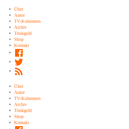
Zum
Inhalt
Über
springen
Autor
TV-Kolumnen
Archiv
Trinkgeld
Shop
Kontakt
Facebook
Twitter
RSS
Feed
Über
Autor
TV-Kolumnen
Archiv
Trinkgeld
Shop
Kontakt
Facebook