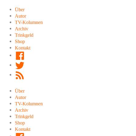
Zum
Inhalt
Über
springen
Autor
TV-Kolumnen
Archiv
Trinkgeld
Shop
Kontakt
Facebook
Twitter
RSS
Feed
Über
Autor
TV-Kolumnen
Archiv
Trinkgeld
Shop
Kontakt
Facebook