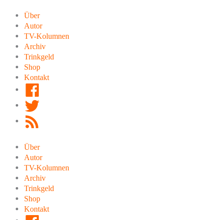
Zum
Inhalt
Über
springen
Autor
TV-Kolumnen
Archiv
Trinkgeld
Shop
Kontakt
Facebook
Twitter
RSS
Feed
Über
Autor
TV-Kolumnen
Archiv
Trinkgeld
Shop
Kontakt
Facebook