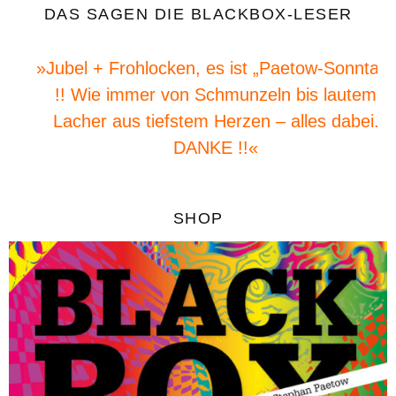
DAS SAGEN DIE BLACKBOX-LESER
»Jubel + Frohlocken, es ist „Paetow-Sonntag“
!! Wie immer von Schmunzeln bis lautem
Lacher aus tiefstem Herzen – alles dabei.
DANKE !!«
SHOP