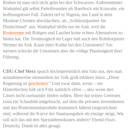
Reihen ist man sich nicht grün bei den Schwarzen. Außenminister
Wadephul gilt selbst Parteifreunden als Baerbock mit Krawatte, ein
hoffnungsloser Fall. Zuletzt rief er Nigeria, das Land in dem
Muslime Christen abschlachten, als „Schlüsselpartner für
Deutschland“ aus. Wadephul bleibt nur im Amt, weil die
Resterampe
mit Röttgen und Laschet keine echten Alternativen zu
bieten hat. Die Trostlosigkeit im Lager hält auch den Rohrkrepierer
Weimer im Amt. Kann einer Kultur bei den Unionisten? Am
meisten schockt die Unionisten aber die völlige Planlosigkeit ihrer
Führung.
CDU-Chef Merz
sprach höchstpersönlich den Satz aus, den man
ausnahmsweise niemandem im Volk groß erklären muss: „Diese
Regierung ist
gescheitert
.“ Und zwar dann, wenn – ein
Hintertürchen hält sich Fritz natürlich offen –, also wenn drei
Linien nicht zueinander finden sollten. Merz hat seinen Getreuen
extra ein Schaubild mitgebracht, auf dem die privaten Investitionen
und das Bruttoinlandsprodukt dramatisch fallend eingezeichnet
sind, während die Kurve der Staatsausgaben als einzige steigt
.
Wie
soll sich das mit den Spezialdemokraten ändern? Ebend (Sozi-
Deutsch). Damit ist alles gesagt.