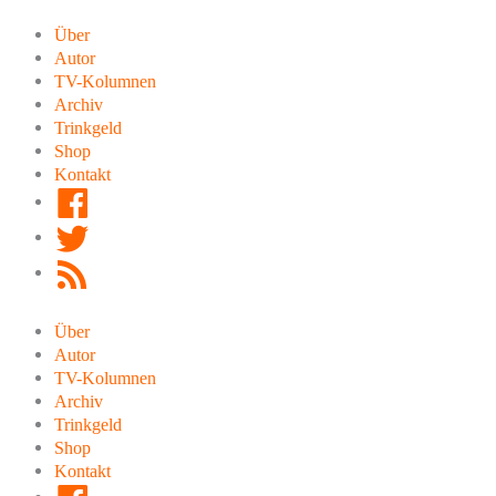
Zum
Inhalt
Über
springen
Autor
TV-Kolumnen
Archiv
Trinkgeld
Shop
Kontakt
Facebook
Twitter
RSS
Feed
Über
Autor
TV-Kolumnen
Archiv
Trinkgeld
Shop
Kontakt
Facebook