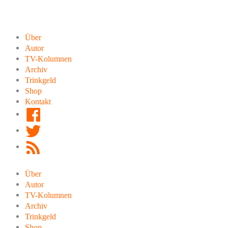
Zum
Inhalt
springen
Über
Autor
TV-Kolumnen
Archiv
Trinkgeld
Shop
Kontakt
Facebook
Twitter
RSS
Feed
Über
Autor
TV-Kolumnen
Archiv
Trinkgeld
Shop