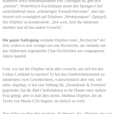
Ramelow noch Ministerpräsident von Thüringen ist, gibt sich
„entsetzt“, Wetterfrosch Kachelmann nennt den Springer-Chef
zurückhaltend einen „schmierigen Vorstadt-Parvenue“, aber das
bezieht sich womöglich auf Döpfners „Wertekompass“ (
Spiegel
),
den Döpfner so kondensierte: „free west, fuck the intolerant
muslims und all das andere Gesochs“.
Die ganze Aufregung
verdankt Döpfner einer „Recherche“ der
Zeit
, wobei es sich weniger um eine Recherche, als vielmehr um
das Abdrucken zugespielter Chat-Nachrichten aus vergangenen
Jahren handelt.
Gott, was hat der Döpfner nicht alles versucht, um sich bei den
Linken Liebkind zu machen! Er hat das Glaubensbekenntnis zu
mindestens zwei Geschlechtern, wahrscheinlich aber viel, viel
mehr, abgelegt, er hat eine Stiftung für „Demokratie & Freedom“
gegründet, hat die
Bild
-Chefredaktion in die Hände einer starken
Frau gelegt, aber es half alles nichts. Matthias Döpfner, der als
Texter von Musik-CDs begann, ist einfach zu reich.
Nun fallen sie über den einstigen „Kollegen“, das „Monster, das wir