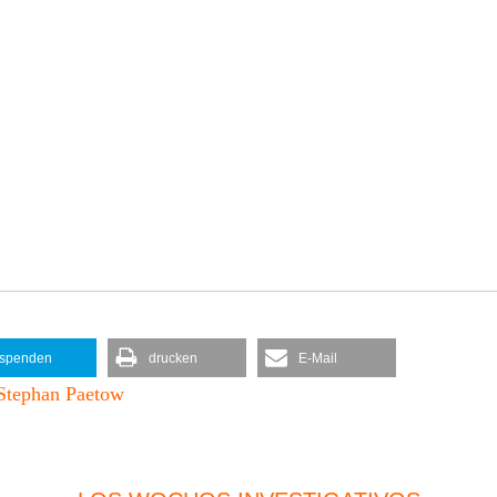
spenden
drucken
E-Mail
Stephan Paetow