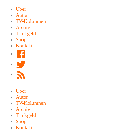
Zum
Inhalt
Über
springen
Autor
TV-Kolumnen
Archiv
Trinkgeld
Shop
Kontakt
Facebook
Twitter
RSS
Feed
Über
Autor
TV-Kolumnen
Archiv
Trinkgeld
Shop
Kontakt