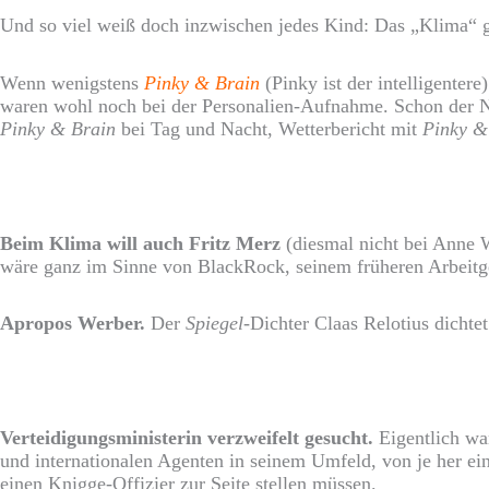
Und so viel weiß doch inzwischen jedes Kind: Das „Klima“ gib
Wenn wenigstens
Pinky & Brain
(Pinky ist der intelligenter
waren wohl noch bei der Personalien-Aufnahme. Schon der Nam
Pinky & Brain
bei Tag und Nacht, Wetterbericht mit
Pinky &
Beim Klima will auch Fritz Merz
(diesmal nicht bei Anne W
wäre ganz im Sinne von BlackRock, seinem früheren Arbeitge
Apropos Werber.
Der
Spiegel
-Dichter Claas Relotius dichte
Verteidigungsministerin verzweifelt gesucht.
Eigentlich war
und internationalen Agenten in seinem Umfeld, von je her ei
einen Knigge-Offizier zur Seite stellen müssen.