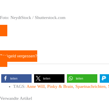
Foto: NeydtStock / Shutterstock.com
Trinkgeld vergessen?
teilen
teilen
teilen
TAGS:
Anne Will
,
Pinky & Brain
,
Spaetnachrichten
,
Verwandte Artikel