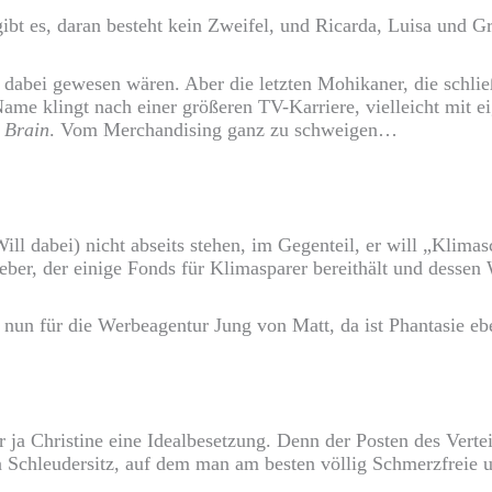
t es, daran besteht kein Zweifel, und Ricarda, Luisa und Gre
e) dabei gewesen wären. Aber die letzten Mohikaner, die schlie
e klingt nach einer größeren TV-Karriere, vielleicht mit ei
 Brain
. Vom Merchandising ganz zu schweigen…
ill dabei) nicht abseits stehen, im Gegenteil, er will „Kli
ber, der einige Fonds für Klimasparer bereithält und dessen
t nun für die Werbeagentur Jung von Matt, da ist Phantasie eb
 ja Christine eine Idealbesetzung. Denn der Posten des Verte
n Schleudersitz, auf dem man am besten völlig Schmerzfreie u