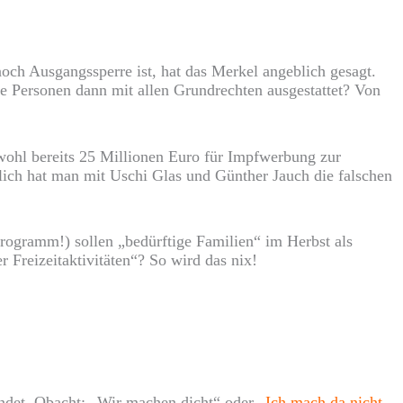
och Ausgangssperre ist, hat das Merkel angeblich gesagt.
e Personen dann mit allen Grundrechten ausgestattet? Von
wohl bereits 25 Millionen Euro für Impfwerbung zur
lich hat man mit Uschi Glas und Günther Jauch die falschen
rogramm!) sollen „bedürftige Familien“ im Herbst als
 Freizeitaktivitäten“? So wird das nix!
indet. Obacht: „Wir machen dicht“ oder „
Ich mach da nicht