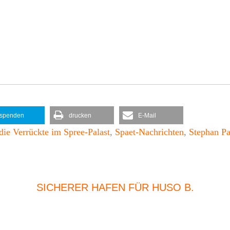
spenden
drucken
E-Mail
die Verrückte im Spree-Palast
,
Spaet-Nachrichten
,
Stephan P
SICHERER HAFEN FÜR HUSO B.