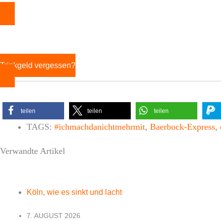
Trinkgeld vergessen?
teilen
teilen
teilen
TAGS:
#ichmachdanichtmehrmit
,
Baerbock-Express
,
Verwandte Artikel
Köln, wie es sinkt und lacht
7. AUGUST 2026