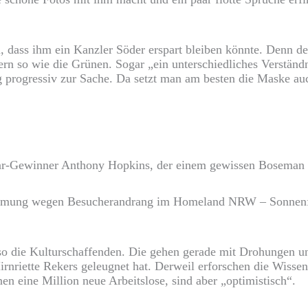
n, dass ihm ein Kanzler Söder erspart bleiben könnte. Denn de
n so wie die Grünen. Sogar „ein unterschiedliches Verständn
g progressiv zur Sache. Da setzt man am besten die Maske auc
car-Gewinner Anthony Hopkins, der einem gewissen Boseman
räumung wegen Besucherandrang im Homeland NRW – Sonnenf
so die Kulturschaffenden. Die gehen gerade mit Drohungen un
rnriette Rekers geleugnet hat. Derweil erforschen die Wissens
en eine Million neue Arbeitslose, sind aber „optimistisch“.