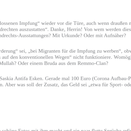
hlossenen Impfung“ wieder vor die Türe, auch wenn draußen n
ndrechten auszustatten“. Danke, Herrin! Von wem werden dies
undrechts-Ausstattungen? Mit Urkunde? Oder mit Aufnäher?
rderung“ sei, „bei Migranten für die Impfung zu werben“, ob
as auf den konventionellen Wegen“ nicht funktioniere. Womög
m Mullah? Oder einem Bruda aus dem Remmo-Clan?
 Saskia Antifa Esken. Gerade mal 100 Euro (Corona Aufbau-P
 Aber was soll der Zusatz, das Geld sei „etwa für Sport- oder
e schöne Fotos mit ihm macht und ein paar flotte Sprüche erf