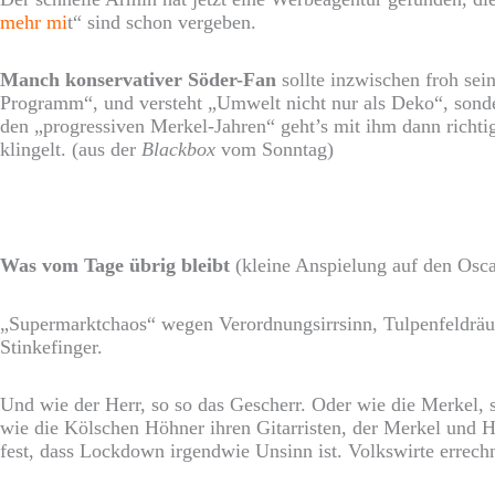
mehr mi
t“ sind schon vergeben.
Manch konservativer Söder-Fan
sollte inzwischen froh sei
Programm“, und versteht „Umwelt nicht nur als Deko“, sonder
den „progressiven Merkel-Jahren“ geht’s mit ihm dann richti
klingelt. (aus der
Blackbox
vom Sonntag)
Was vom Tage übrig bleibt
(kleine Anspielung auf den Os
„Supermarktchaos“ wegen Verordnungsirrsinn, Tulpenfeld
Stinkefinger.
Und wie der Herr, so so das Gescherr. Oder wie die Merkel, 
wie die Kölschen Höhner ihren Gitarristen, der Merkel und Hi
fest, dass Lockdown irgendwie Unsinn ist. Volkswirte errechn