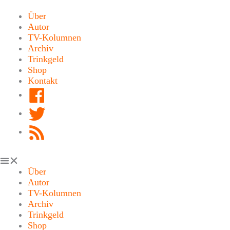
Zum
Inhalt
Über
springen
Autor
TV-Kolumnen
Archiv
Trinkgeld
Shop
Kontakt
Facebook
Twitter
RSS
Feed
Über
Autor
TV-Kolumnen
Archiv
Trinkgeld
Shop