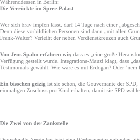
Währenddessen in Berlin:
Die Verrückte im Spree-Palast
Wer sich brav impfen lässt, darf 14 Tage nach einer „abgesc
Denn diese vorbildlichen Personen sind dann „mit allen Gru
Frank-Walter? Verleiht der neben Verdienstkreuzen auch Gr
Von Jens Spahn erfahren wir,
dass es „eine große Herausfo
Verfügung gestellt wurde. Integrations-Mauzi klagt, dass „d
Testimonials gewählt. Wie wäre es mit Erdogan? Oder ’ne
Ein bisschen geizig
ist sie schon, die Gouvernante der SPD,
einmaligen Zuschuss pro Kind erhalten, damit sie SPD wählen.
Die Zwei von der Zankstelle
Der schnelle Armin hat jetzt eine Werbeagentur gefunden, di