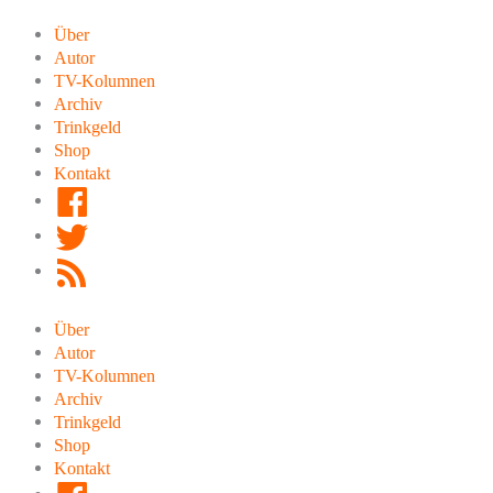
Zum
Inhalt
Über
springen
Autor
TV-Kolumnen
Archiv
Trinkgeld
Shop
Kontakt
Facebook
Twitter
RSS
Feed
Über
Autor
TV-Kolumnen
Archiv
Trinkgeld
Shop
Kontakt
Facebook