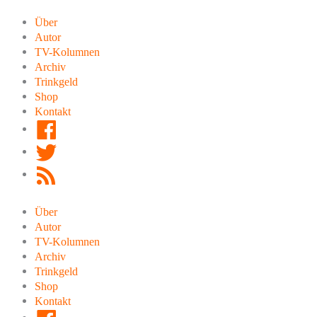
Zum
Inhalt
Über
springen
Autor
TV-Kolumnen
Archiv
Trinkgeld
Shop
Kontakt
Facebook
Twitter
RSS
Feed
Über
Autor
TV-Kolumnen
Archiv
Trinkgeld
Shop
Kontakt
Facebook