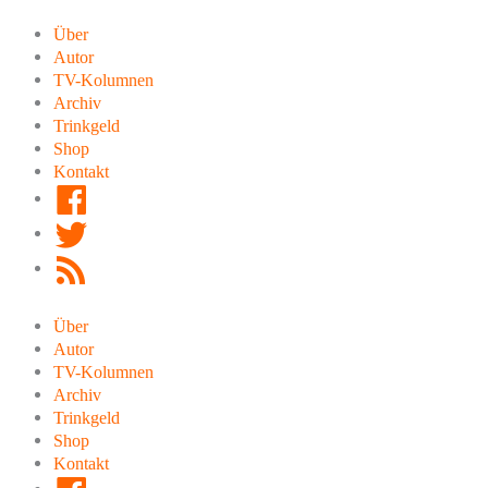
Zum
Inhalt
Über
springen
Autor
TV-Kolumnen
Archiv
Trinkgeld
Shop
Kontakt
Facebook
Twitter
RSS
Feed
Über
Autor
TV-Kolumnen
Archiv
Trinkgeld
Shop
Kontakt
Facebook