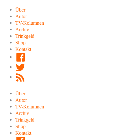
Zum
Inhalt
Über
springen
Autor
TV-Kolumnen
Archiv
Trinkgeld
Shop
Kontakt
Facebook
Twitter
RSS
Feed
Über
Autor
TV-Kolumnen
Archiv
Trinkgeld
Shop
Kontakt
Facebook