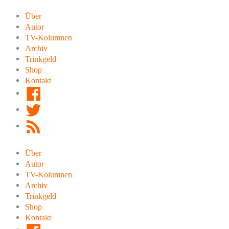
Zum
Inhalt
Über
springen
Autor
TV-Kolumnen
Archiv
Trinkgeld
Shop
Kontakt
Facebook
Twitter
RSS
Feed
Über
Autor
TV-Kolumnen
Archiv
Trinkgeld
Shop
Kontakt
Facebook