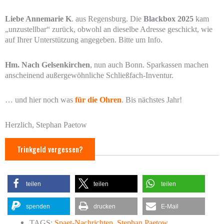
Liebe Annemarie K
. aus Regensburg. Die
Blackbox 2025
kam
„unzustellbar“ zurück, obwohl an dieselbe Adresse geschickt, wie
auf Ihrer Unterstützung angegeben. Bitte um Info.
Hm. Nach Gelsenkirchen
, nun auch Bonn. Sparkassen machen
anscheinend außergewöhnliche Schließfach-Inventur.
… und hier noch was
für die Ohren
. Bis nächstes Jahr!
Herzlich, Stephan Paetow
Trinkgeld vergessen?
teilen
teilen
teilen
spenden
drucken
E-Mail
TAGS:
Spaet-Nachrichten
,
Stephan Paetow