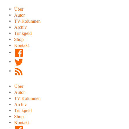
Zum
Inhalt
Über
springen
Autor
TV-Kolumnen
Archiv
Trinkgeld
Shop
Kontakt
Facebook
Twitter
RSS
Feed
Über
Autor
TV-Kolumnen
Archiv
Trinkgeld
Shop
Kontakt
Facebook