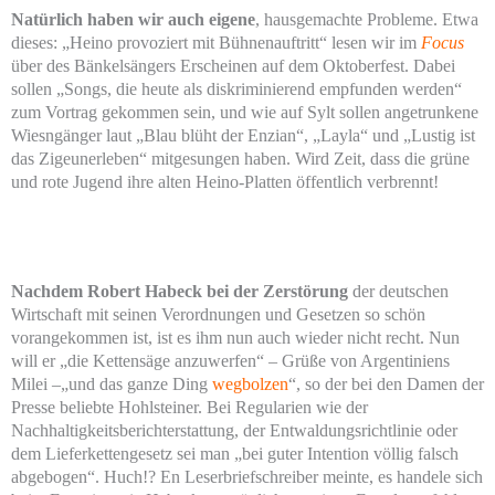
Natürlich haben wir auch eigene
, hausgemachte Probleme. Etwa
dieses: „Heino provoziert mit Bühnenauftritt“ lesen wir im
Focus
über des Bänkelsängers Erscheinen auf dem Oktoberfest. Dabei
sollen „Songs, die heute als diskriminierend empfunden werden“
zum Vortrag gekommen sein, und wie auf Sylt sollen angetrunkene
Wiesngänger laut „Blau blüht der Enzian“, „Layla“ und „Lustig ist
das Zigeunerleben“ mitgesungen haben. Wird Zeit, dass die grüne
und rote Jugend ihre alten Heino-Platten öffentlich verbrennt!
Nachdem Robert Habeck bei der Zerstörung
der deutschen
Wirtschaft mit seinen Verordnungen und Gesetzen so schön
vorangekommen ist, ist es ihm nun auch wieder nicht recht. Nun
will er „die Kettensäge anzuwerfen“ – Grüße von Argentiniens
Milei –„und das ganze Ding
wegbolzen
“, so der bei den Damen der
Presse beliebte Hohlsteiner. Bei Regularien wie der
Nachhaltigkeitsberichterstattung, der Entwaldungsrichtlinie oder
dem Lieferkettengesetz sei man „bei guter Intention völlig falsch
abgebogen“. Huch!? En Leserbriefschreiber meinte, es handele sich