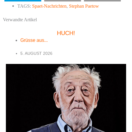
TAGS:
Spaet-Nachrichten
,
Stephan Paetow
Verwandte Artikel
HUCH!
Grüsse aus...
5. AUGUST 2026