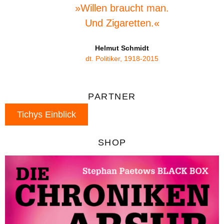
»Willen braucht man.
Und Zigaretten.«
Helmut Schmidt
dt. Politiker, 1918-2015
PARTNER
Tichys Einblick
SHOP