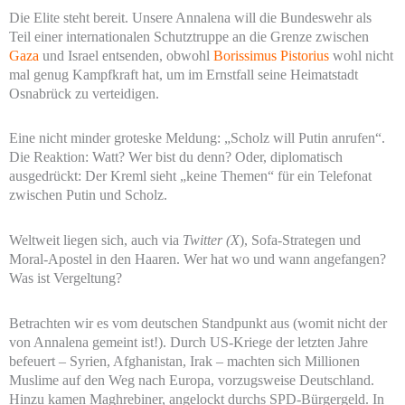
Die Elite steht bereit. Unsere Annalena will die Bundeswehr als
Teil einer internationalen Schutztruppe an die Grenze zwischen
Gaza
und Israel entsenden, obwohl
Borissimus Pistorius
wohl nicht
mal genug Kampfkraft hat, um im Ernstfall seine Heimatstadt
Osnabrück zu verteidigen.
Eine nicht minder groteske Meldung: „Scholz will Putin anrufen“.
Die Reaktion: Watt? Wer bist du denn? Oder, diplomatisch
ausgedrückt: Der Kreml sieht „keine Themen“ für ein Telefonat
zwischen Putin und Scholz.
Weltweit liegen sich, auch via
Twitter (X
), Sofa-Strategen und
Moral-Apostel in den Haaren. Wer hat wo und wann angefangen?
Was ist Vergeltung?
Betrachten wir es vom deutschen Standpunkt aus (womit nicht der
von Annalena gemeint ist!). Durch US-Kriege der letzten Jahre
befeuert – Syrien, Afghanistan, Irak – machten sich Millionen
Muslime auf den Weg nach Europa, vorzugsweise Deutschland.
Hinzu kamen Maghrebiner, angelockt durchs SPD-Bürgergeld. In