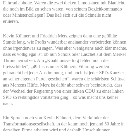
Fahrrad abholte. Waren die zwei dicken Limousinen mit Blaulicht,
die noch im Bild zu sehen waren, von seinem Begleitkommando
oder Ministerkollegen? Das ließ sich auf die Schnelle nicht
eruieren.
Kevin Kühnert und Friedrich Merz zeigten dann eine gefühlte
Stunde lang, wie Profis wunderbar aneinander vorbeireden können,
ohne irgendetwas zu sagen. Was aber wenigstens auch klar machte,
dass es völlig egal ist, ob nun Scholz oder Laschet auf dem Merkel-
Thrönchen sitzen. Am „Koalitionsvertrag fehlen noch die
Preisschilder“, „49 Jusos unter Kühnerts Führung werden
gebraucht bei jeder Abstimmung, und noch ist jeder SPD-Kanzler
an seiner eigenen Partei gescheitert“, waren die schärfsten Schüsse
aus Merzens Hüfte. Merz ist dafür aber schwer beeindruckt, dass
der Wechsel der Regierung von einer linken CDU zu einer linken
SPD so reibungslos vonstatten ging – so was macht uns keiner
nach.
Ein Spruch noch von Kevin Kühnert, dem Verkünder der
Transformationsgesellschaft, in der kaum noch jemand 50 Jahre in
derselben Firma arbeiten wird und deshalb Umschulungen