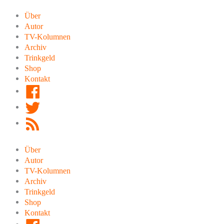
Zum
Inhalt
Über
springen
Autor
TV-Kolumnen
Archiv
Trinkgeld
Shop
Kontakt
Facebook
Twitter
RSS
Feed
Über
Autor
TV-Kolumnen
Archiv
Trinkgeld
Shop
Kontakt
Facebook