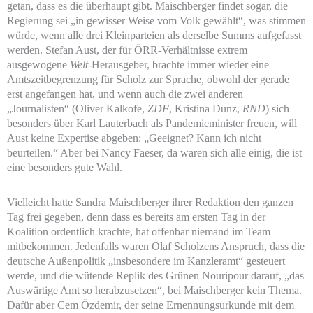
getan, dass es die überhaupt gibt. Maischberger findet sogar, die
Regierung sei „in gewisser Weise vom Volk gewählt“, was stimmen
würde, wenn alle drei Kleinparteien als derselbe Summs aufgefasst
werden. Stefan Aust, der für ÖRR-Verhältnisse extrem
ausgewogene
Welt
-Herausgeber, brachte immer wieder eine
Amtszeitbegrenzung für Scholz zur Sprache, obwohl der gerade
erst angefangen hat, und wenn auch die zwei anderen
„Journalisten“ (Oliver Kalkofe,
ZDF
, Kristina Dunz,
RND
) sich
besonders über Karl Lauterbach als Pandemieminister freuen, will
Aust keine Expertise abgeben: „Geeignet? Kann ich nicht
beurteilen.“ Aber bei Nancy Faeser, da waren sich alle einig, die ist
eine besonders gute Wahl.
Vielleicht hatte Sandra Maischberger ihrer Redaktion den ganzen
Tag frei gegeben, denn dass es bereits am ersten Tag in der
Koalition ordentlich krachte, hat offenbar niemand im Team
mitbekommen. Jedenfalls waren Olaf Scholzens Anspruch, dass die
deutsche Außenpolitik „insbesondere im Kanzleramt“ gesteuert
werde, und die wütende Replik des Grünen Nouripour darauf, „das
Auswärtige Amt so herabzusetzen“, bei Maischberger kein Thema.
Dafür aber Cem Özdemir, der seine Ernennungsurkunde mit dem