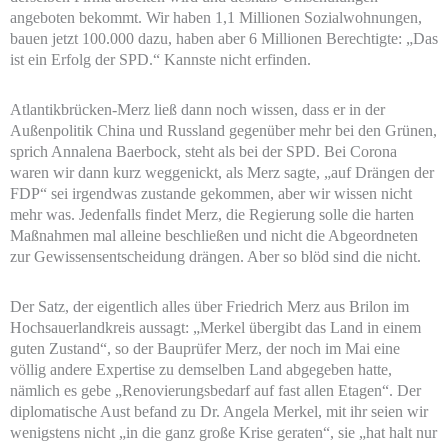
angeboten bekommt. Wir haben 1,1 Millionen Sozialwohnungen,
bauen jetzt 100.000 dazu, haben aber 6 Millionen Berechtigte: „Das
ist ein Erfolg der SPD.“ Kannste nicht erfinden.
Atlantikbrücken-Merz ließ dann noch wissen, dass er in der
Außenpolitik China und Russland gegenüber mehr bei den Grünen,
sprich Annalena Baerbock, steht als bei der SPD. Bei Corona
waren wir dann kurz weggenickt, als Merz sagte, „auf Drängen der
FDP“ sei irgendwas zustande gekommen, aber wir wissen nicht
mehr was. Jedenfalls findet Merz, die Regierung solle die harten
Maßnahmen mal alleine beschließen und nicht die Abgeordneten
zur Gewissensentscheidung drängen. Aber so blöd sind die nicht.
Der Satz, der eigentlich alles über Friedrich Merz aus Brilon im
Hochsauerlandkreis aussagt: „Merkel übergibt das Land in einem
guten Zustand“, so der Bauprüfer Merz, der noch im Mai eine
völlig andere Expertise zu demselben Land abgegeben hatte,
nämlich es gebe „Renovierungsbedarf auf fast allen Etagen“. Der
diplomatische Aust befand zu Dr. Angela Merkel, mit ihr seien wir
wenigstens nicht „in die ganz große Krise geraten“, sie „hat halt nur