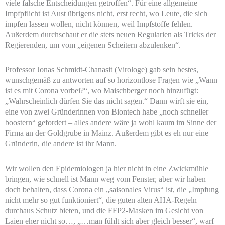
viele falsche Entscheidungen getroffen“. Für eine allgemeine
Impfpflicht ist Aust übrigens nicht, erst recht, wo Leute, die sich
impfen lassen wollen, nicht können, weil Impfstoffe fehlen.
Außerdem durchschaut er die stets neuen Regularien als Tricks der
Regierenden, um vom „eigenen Scheitern abzulenken“.
Professor Jonas Schmidt-Chanasit (Virologe) gab sein bestes,
wunschgemäß zu antworten auf so horizontlose Fragen wie „Wann
ist es mit Corona vorbei?“, wo Maischberger noch hinzufügt:
„Wahrscheinlich dürfen Sie das nicht sagen.“ Dann wirft sie ein,
eine von zwei Gründerinnen von Biontech habe „noch schneller
boostern“ gefordert – alles andere wäre ja wohl kaum im Sinne der
Firma an der Goldgrube in Mainz. Außerdem gibt es eh nur eine
Gründerin, die andere ist ihr Mann.
Wir wollen den Epidemiologen ja hier nicht in eine Zwickmühle
bringen, wie schnell ist Mann weg vom Fenster, aber wir haben
doch behalten, dass Corona ein „saisonales Virus“ ist, die „Impfung
nicht mehr so gut funktioniert“, die guten alten AHA-Regeln
durchaus Schutz bieten, und die FFP2-Masken im Gesicht von
Laien eher nicht so…, „…man fühlt sich aber gleich besser“, warf