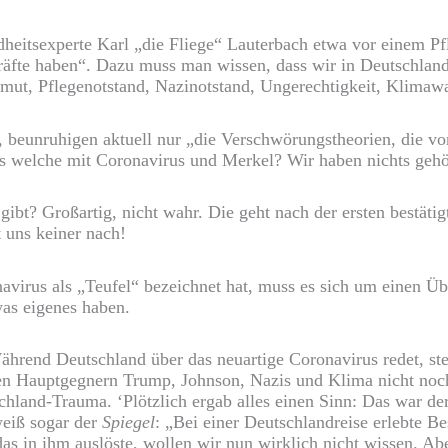
heitsexperte Karl „die Fliege“ Lauterbach etwa vor einem 
äfte haben“. Dazu muss man wissen, dass wir in Deutschland 
rmut, Pflegenotstand, Nazinotstand, Ungerechtigkeit, Klimawa
 beunruhigen aktuell nur „die Verschwörungstheorien, die vo
es welche mit Coronavirus und Merkel? Wir haben nichts gehö
bt? Großartig, nicht wahr. Die geht nach der ersten bestäti
 uns keiner nach!
avirus als „Teufel“ bezeichnet hat, muss es sich um einen Üb
as eigenes haben.
hrend Deutschland über das neuartige Coronavirus redet, stei
en Hauptgegnern Trump, Johnson, Nazis und Klima nicht noch
chland-Trauma. ‘Plötzlich ergab alles einen Sinn: Das war 
eiß sogar der
Spiegel
: „Bei einer Deutschlandreise erlebte B
das in ihm auslöste, wollen wir nun wirklich nicht wissen. Ab