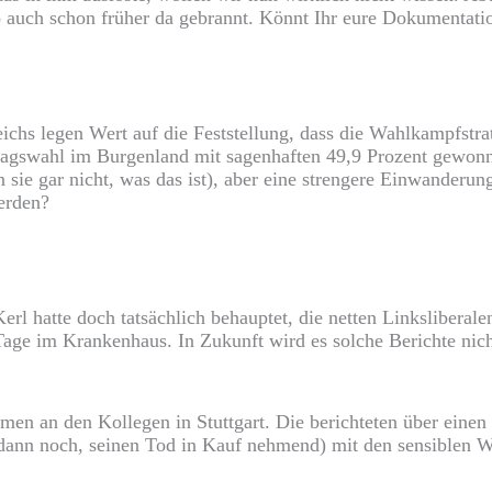
so auch schon früher da gebrannt. Könnt Ihr eure Dokumentat
eichs legen Wert auf die Feststellung, dass die Wahlkampfs
andtagswahl im Burgenland mit sagenhaften 49,9 Prozent gewo
n sie gar nicht, was das ist), aber eine strengere Einwanderun
erden?
erl hatte doch tatsächlich behauptet, die netten Linksliberale
Tage im Krankenhaus. In Zukunft wird es solche Berichte nich
ehmen an den Kollegen in Stuttgart. Die berichteten über ein
dann noch, seinen Tod in Kauf nehmend) mit den sensiblen W