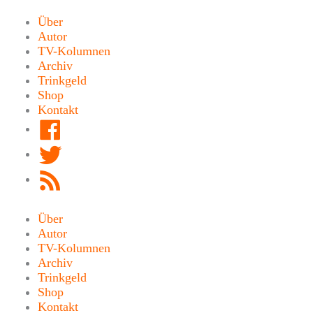
Zum
Inhalt
Über
springen
Autor
TV-Kolumnen
Archiv
Trinkgeld
Shop
Kontakt
Facebook
Twitter
RSS
Feed
Über
Autor
TV-Kolumnen
Archiv
Trinkgeld
Shop
Kontakt