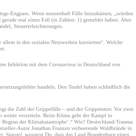
Pflege-Engpass. Wenn massenhaft Fälle hinzukämen, „würden
gerade mal einen Fall (in Zahlen: 1) gemeldet haben. Aber
ndel, Steuererleichterungen.
r allem in den sozialen Netzwerken kursierten“. Welche
rt.
gten Infektion mit dem Coronavirus in Deutschland von
ersetzungsfehler handeln. Den Teufel haben schließlich die
gt die Zahl der Grippefälle – und der Grippetoten: Vor zwei
 weiter verzetteln. Beim Klima geht der Kampf in
der Beginn der Klimakatastrophe’.“ Wie? Deutschland-Trauma
estseller-Autor Jonathan Franzen verheerende Waldbrände in
er,
Spiegel
, wusstest Du, dass das Land Brandenburg einen