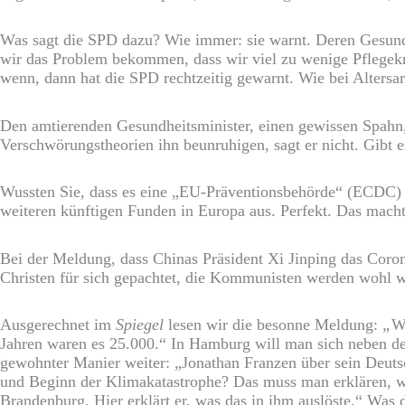
Was sagt die SPD dazu? Wie immer: sie warnt. Deren Gesund
wir das Problem bekommen, dass wir viel zu wenige Pflegekr
wenn, dann hat die SPD rechtzeitig gewarnt. Wie bei Altersa
Den amtierenden Gesundheitsminister, einen gewissen Spahn,
Verschwörungstheorien ihn beunruhigen, sagt er nicht. Gibt 
Wussten Sie, dass es eine „EU-Präventionsbehörde“ (ECDC) gi
weiteren künftigen Funden in Europa aus. Perfekt. Das macht
Bei der Meldung, dass Chinas Präsident Xi Jinping das Coron
Christen für sich gepachtet, die Kommunisten werden wohl w
Ausgerechnet im
Spiegel
lesen wir die besonne Meldung:
„
Wä
Jahren waren es 25.000.“ In Hamburg will man sich neben d
gewohnter Manier weiter: „Jonathan Franzen über sein Deuts
und Beginn der Klimakatastrophe? Das muss man erklären, w
Brandenburg. Hier erklärt er, was das in ihm auslöste.“ Was 