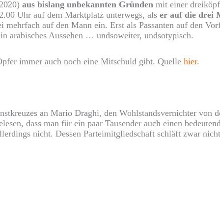
1.2020)
aus bislang unbekannten Gründen
mit einer dreiköp
02.00 Uhr auf dem Marktplatz unterwegs, als
er auf die drei
drei mehrfach auf den Mann ein. Erst als Passanten auf den V
 ein arabisches Aussehen … undsoweiter, undsotypisch.
Opfer immer auch noch eine Mitschuld gibt. Quelle
hier
.
enstkreuzes an Mario Draghi, den Wohlstandsvernichter von d
elesen, dass man für ein paar Tausender auch einen bedeuten
llerdings nicht. Dessen Parteimitgliedschaft schläft zwar nich