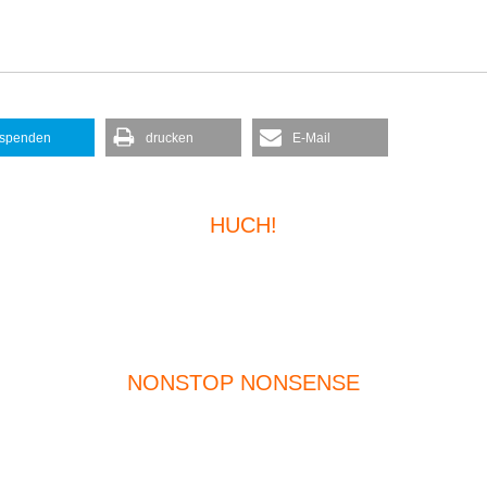
spenden
drucken
E-Mail
HUCH!
NONSTOP NONSENSE