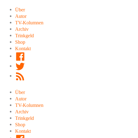
Zum
Inhalt
Über
springen
Autor
TV-Kolumnen
Archiv
Trinkgeld
Shop
Kontakt
Facebook
Twitter
RSS
Feed
Über
Autor
TV-Kolumnen
Archiv
Trinkgeld
Shop
Kontakt
Facebook