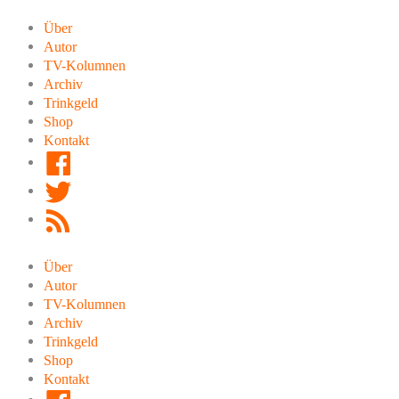
Zum
Inhalt
Über
springen
Autor
TV-Kolumnen
Archiv
Trinkgeld
Shop
Kontakt
Facebook
Twitter
RSS
Feed
Über
Autor
TV-Kolumnen
Archiv
Trinkgeld
Shop
Kontakt
Facebook