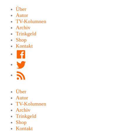
Zum
Inhalt
Über
springen
Autor
TV-Kolumnen
Archiv
Trinkgeld
Shop
Kontakt
Facebook
Twitter
RSS
Feed
Über
Autor
TV-Kolumnen
Archiv
Trinkgeld
Shop
Kontakt