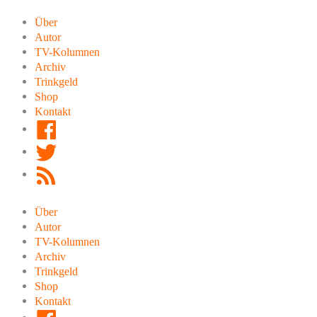
Zum
Inhalt
Über
springen
Autor
TV-Kolumnen
Archiv
Trinkgeld
Shop
Kontakt
Facebook
Twitter
RSS
Feed
Über
Autor
TV-Kolumnen
Archiv
Trinkgeld
Shop
Kontakt
Facebook