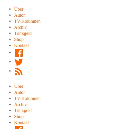
Zum
Inhalt
Über
springen
Autor
TV-Kolumnen
Archiv
Trinkgeld
Shop
Kontakt
Facebook
Twitter
RSS
Feed
Über
Autor
TV-Kolumnen
Archiv
Trinkgeld
Shop
Kontakt
Facebook