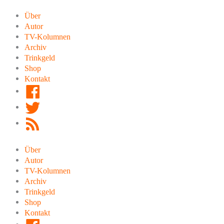
Zum
Inhalt
Über
springen
Autor
TV-Kolumnen
Archiv
Trinkgeld
Shop
Kontakt
Facebook
Twitter
RSS
Feed
Über
Autor
TV-Kolumnen
Archiv
Trinkgeld
Shop
Kontakt
Facebook