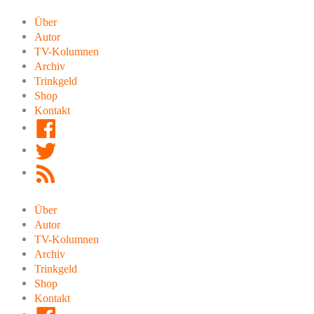
Zum
Inhalt
Über
springen
Autor
TV-Kolumnen
Archiv
Trinkgeld
Shop
Kontakt
Facebook
Twitter
RSS
Feed
Über
Autor
TV-Kolumnen
Archiv
Trinkgeld
Shop
Kontakt
Facebook