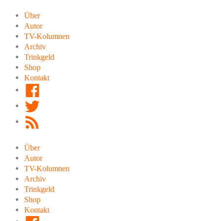
Zum
Inhalt
Über
springen
Autor
TV-Kolumnen
Archiv
Trinkgeld
Shop
Kontakt
Facebook
Twitter
RSS
Feed
Über
Autor
TV-Kolumnen
Archiv
Trinkgeld
Shop
Kontakt
Facebook