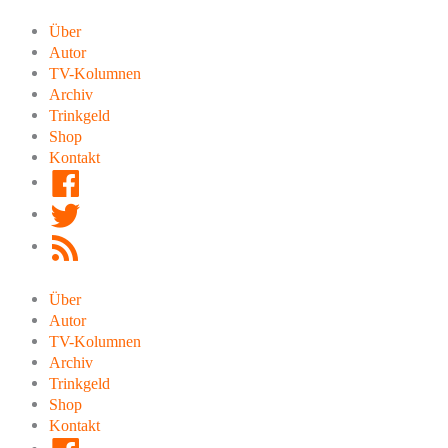
Zum
Inhalt
Über
springen
Autor
TV-Kolumnen
Archiv
Trinkgeld
Shop
Kontakt
Facebook
Twitter
RSS
Feed
Über
Autor
TV-Kolumnen
Archiv
Trinkgeld
Shop
Kontakt
Facebook