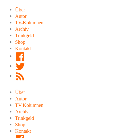
Zum
Inhalt
Über
springen
Autor
TV-Kolumnen
Archiv
Trinkgeld
Shop
Kontakt
Facebook
Twitter
RSS
Feed
Über
Autor
TV-Kolumnen
Archiv
Trinkgeld
Shop
Kontakt
Facebook