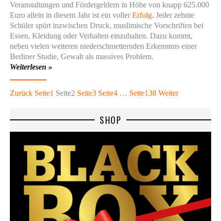
Veranstaltungen und Fördergeldern in Höhe von knapp 625.000
Euro allein in diesem Jahr ist ein voller
Erfolg
. Jeder zehnte
Schüler spürt inzwischen Druck, muslimische Vorschriften bei
Essen, Kleidung oder Verhalten einzuhalten. Dazu kommt,
neben vielen weiteren niederschmetternden Erkenntnis einer
Berliner Studie, Gewalt als massives Problem.
Weiterlesen »
Zurück
Seite
1
Seite
2
Seite
3
Seite
4
…
Seite
138
Weiter
SHOP