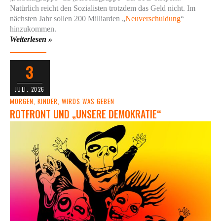
Natürlich reicht den Sozialisten trotzdem das Geld nicht. Im
nächsten Jahr sollen 200 Milliarden „
Neuverschuldung
“
hinzukommen.
Weiterlesen »
3
JULI. 2026
MORGEN, KINDER, WIRDS WAS GEBEN
ROTFRONT UND „UNSERE DEMOKRATIE“