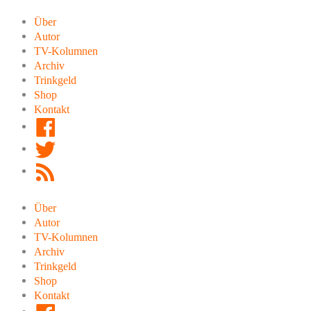
Zum
Inhalt
Über
springen
Autor
TV-Kolumnen
Archiv
Trinkgeld
Shop
Kontakt
Facebook
Twitter
RSS
Feed
Über
Autor
TV-Kolumnen
Archiv
Trinkgeld
Shop
Kontakt
Facebook